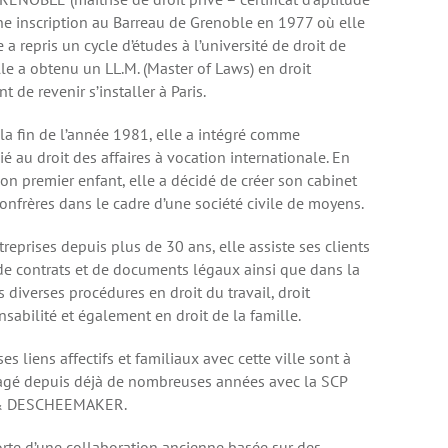
une inscription au Barreau de Grenoble en 1977 où elle
 a repris un cycle d’études à l’université de droit de
le a obtenu un LL.M. (Master of Laws) en droit
 de revenir s’installer à Paris.
 la fin de l’année 1981, elle a intégré comme
é au droit des affaires à vocation internationale. En
on premier enfant, elle a décidé de créer son cabinet
confrères dans le cadre d’une société civile de moyens.
ntreprises depuis plus de 30 ans, elle assiste ses clients
 de contrats et de documents légaux ainsi que dans la
 diverses procédures en droit du travail, droit
nsabilité et également en droit de la famille.
es liens affectifs et familiaux avec cette ville sont à
ngagé depuis déjà de nombreuses années avec la SCP
& DESCHEEMAKER.
forte d’une collaboration ancienne basée sur des