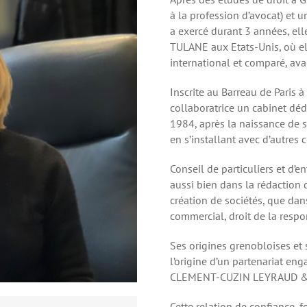
à la profession d’avocat) et 
a exercé durant 3 années, elle
TULANE aux Etats-Unis, où el
international et comparé, avant
Inscrite au Barreau de Paris à
collaboratrice un cabinet dédi
1984, après la naissance de s
en s’installant avec d’autres 
Conseil de particuliers et d’e
aussi bien dans la rédaction
création de sociétés, que dans
commercial, droit de la respo
Ses origines grenobloises et s
l’origine d’un partenariat e
CLEMENT-CUZIN LEYRAUD 
Cette relation de confiance, 