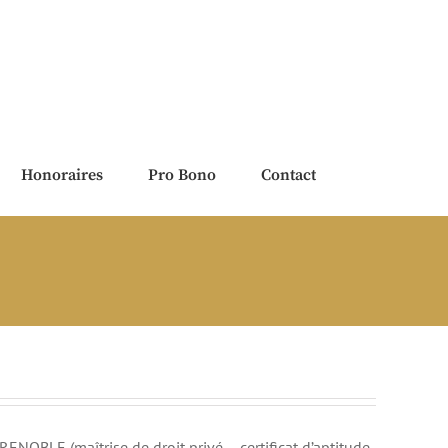
Honoraires
Pro Bono
Contact
RENOBLE (maîtrise de droit privé – certificat d’aptitude