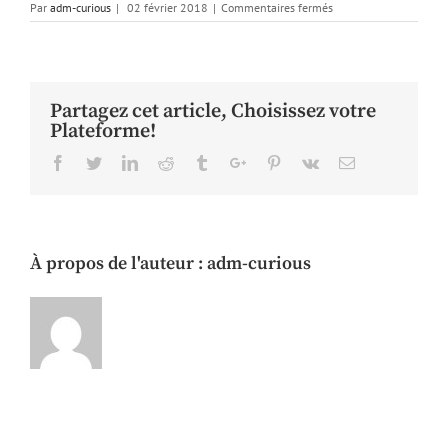
sur
Par
adm-curious
|
02 février 2018
|
Commentaires fermés
Cabinet
avocats
grenoblois
CCLD
2
Partagez cet article, Choisissez votre
Plateforme!
Facebook
Twitter
Linkedin
Reddit
Tumblr
Google+
Pinterest
Vk
Email
À propos de l'auteur :
adm-curious